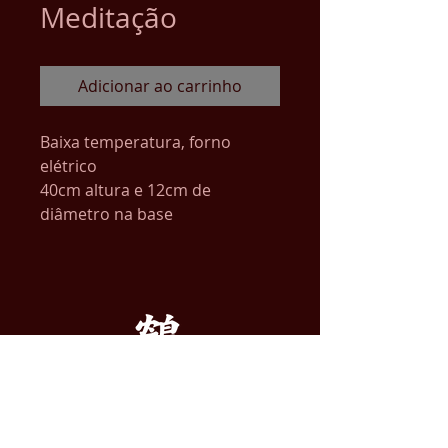
Meditação
Adicionar ao carrinho
Baixa temperatura, forno
elétrico
40cm altura e 12cm de
diâmetro na base
ENDEREÇO
ATELIER DE ARTE TSURU LTDA.
Alameda dos Guatás, 445