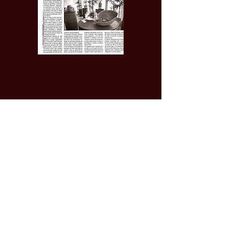
ENDEREÇO
ATELIER DE ARTE TSURU LTDA.
Alameda dos Guatás, 445
Vila da Saúde, São Paulo - SP