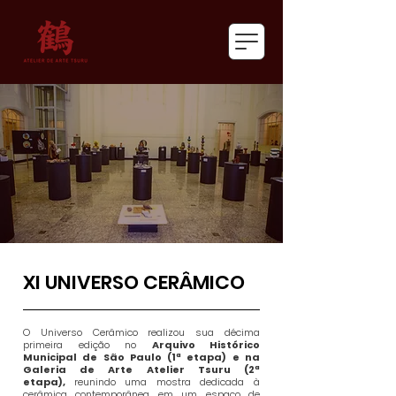
XI UNIVERSO CERÂMICO
O Universo Cerâmico realizou sua décima
primeira edição no
Arquivo Histórico
Municipal de São Paulo (1ª etapa) e na
Galeria de Arte Atelier Tsuru (2ª
etapa),
reunindo uma mostra dedicada à
cerâmica contemporânea em um espaço de