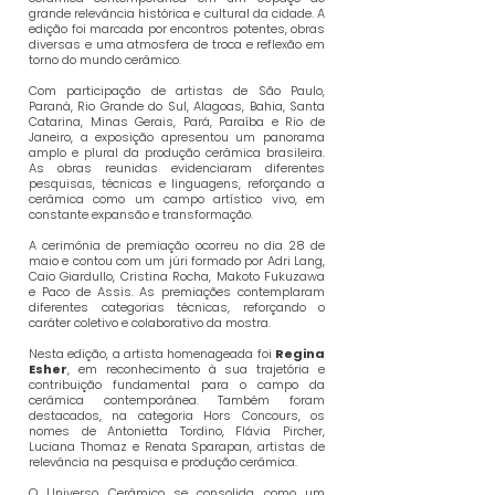
grande relevância histórica e cultural da cidade. A
edição foi marcada por encontros potentes, obras
diversas e uma atmosfera de troca e reflexão em
torno do mundo cerâmico.
Com participação de artistas de São Paulo,
Paraná, Rio Grande do Sul, Alagoas, Bahia, Santa
Catarina, Minas Gerais, Pará, Paraíba e Rio de
Janeiro, a exposição apresentou um panorama
amplo e plural da produção cerâmica brasileira.
As obras reunidas evidenciaram diferentes
pesquisas, técnicas e linguagens, reforçando a
cerâmica como um campo artístico vivo, em
constante expansão e transformação.
A cerimônia de premiação ocorreu no dia 28 de
maio e contou com um júri formado por Adri Lang,
Caio Giardullo, Cristina Rocha, Makoto Fukuzawa
e Paco de Assis. As premiações contemplaram
diferentes categorias técnicas, reforçando o
caráter coletivo e colaborativo da mostra.
Nesta edição, a artista homenageada foi
Regina
Esher
, em reconhecimento à sua trajetória e
contribuição fundamental para o campo da
cerâmica contemporânea. Também foram
destacados, na categoria Hors Concours, os
nomes de Antonietta Tordino, Flávia Pircher,
Luciana Thomaz e Renata Sparapan, artistas de
relevância na pesquisa e produção cerâmica.
O Universo Cerâmico se consolida como um