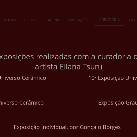
CURADORIA
INÍCIO
SOBRE
GALERIA
EXPOSIÇÕES
ART
xposições realizadas com a curadoria 
artista Eliana Tsuru
Universo Cerâmico
10ª Exposição Uni
niverso Cerâmico
Exposição Grau
Exposição Individual, por Gonçalo Borges