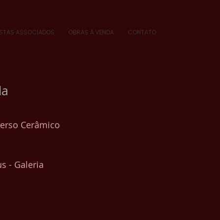
ISTAS ASSOCIADOS
OBRAS À VENDA
CONTATO
da
verso Cerâmico
s - Galeria