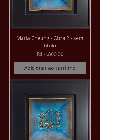
Maria Cheung - Obra 2 - sem
título
Preço
R$ 4.800,00
Adicionar ao carrinho