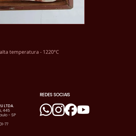
alta temperatura - 1220°C
REDES SOCIAIS
RU LTDA.
, 445
aulo - SP
01-77