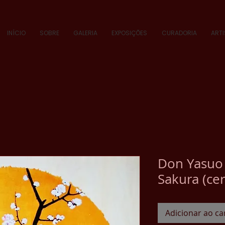
INÍCIO
SOBRE
GALERIA
EXPOSIÇÕES
CURADORIA
ART
Don Yasuo
Sakura (cer
Adicionar ao ca