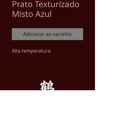
Prato Texturizado
Misto Azul
Adicionar ao carrinho
Alta temperatura
ENDEREÇO
ATELIER DE ARTE TSURU LTDA.
Alameda dos Guatás, 445
Vila da Saúde, São Paulo - SP
​CNPJ:
09.270.958
/0001-77