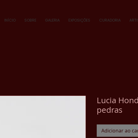
INÍCIO
SOBRE
GALERIA
EXPOSIÇÕES
CURADORIA
ART
Lucia Hond
pedras
Adicionar ao ca