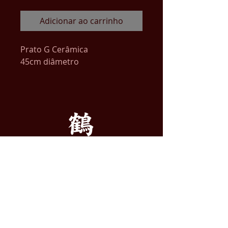
Adicionar ao carrinho
Prato G Cerâmica
45cm diâmetro
ENDEREÇO
ATELIER DE ARTE TSURU LTDA.
Alameda dos Guatás, 445
Vila da Saúde, São Paulo - SP
​CNPJ:
09.270.958
/0001-77
REDES SOCIAIS